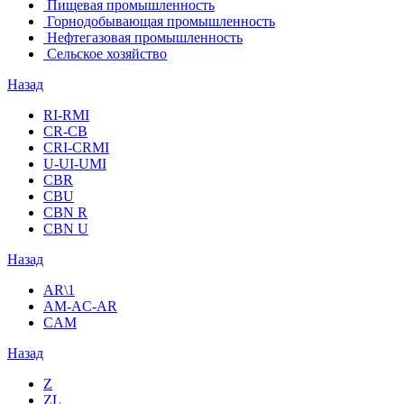
Пищевая промышленность
Горнодобывающая промышленность
Нефтегазовая промышленность
Сельское хозяйство
Назад
RI-RMI
CR-CB
СRI-СRMI
U-UI-UMI
CBR
CBU
CBN R
CBN U
Назад
AR\1
AM-AC-AR
CAM
Назад
Z
ZL