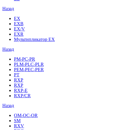
Назад
EX
EXB
EX/V
EXR
Мультипликатор EX
Назад
PM-PC-PR
PLM-PLC-PLR
PEM-PEC-PER
PT
RXP
RXP
RXP-E
RXP/CR
Назад
OM-OC-OR
SM
RXV