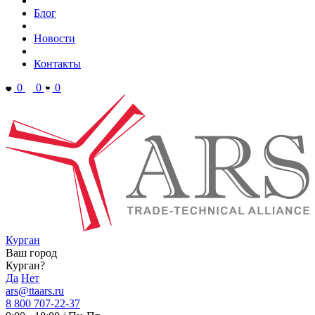
Блог
Новости
Контакты
0
0
0
Курган
Ваш город
Курган?
Да
Нет
ars@ttaars.ru
8 800 707-22-37