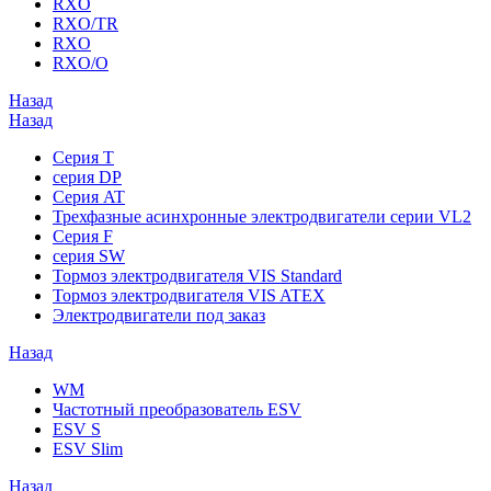
RXO
RXO/TR
RXO
RXO/O
Назад
Назад
Серия T
серия DP
Серия AT
Трехфазные асинхронные электродвигатели серии VL2
Серия F
серия SW
Тормоз электродвигателя VIS Standard
Тормоз электродвигателя VIS ATEX
Электродвигатели под заказ
Назад
WM
Частотный преобразователь ESV
ESV S
ESV Slim
Назад