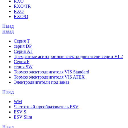
RXO
RXO/TR
RXO
RXO/O
Назад
Назад
Серия T
серия DP
Серия AT
Трехфазные асинхронные электродвигатели серии VL2
Серия F
серия SW
Тормоз электродвигателя VIS Standard
Тормоз электродвигателя VIS ATEX
Электродвигатели под заказ
Назад
WM
Частотный преобразователь ESV
ESV S
ESV Slim
Назад