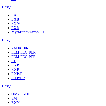
Назад
EX
EXB
EX/V
EXR
Мультипликатор EX
Назад
PM-PC-PR
PLM-PLC-PLR
PEM-PEC-PER
PT
RXP
RXP
RXP-E
RXP/CR
Назад
OM-OC-OR
SM
RXV