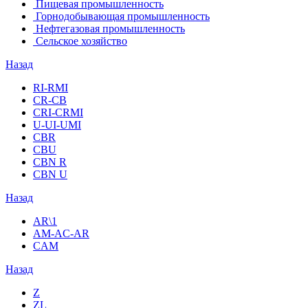
Пищевая промышленность
Горнодобывающая промышленность
Нефтегазовая промышленность
Сельское хозяйство
Назад
RI-RMI
CR-CB
СRI-СRMI
U-UI-UMI
CBR
CBU
CBN R
CBN U
Назад
AR\1
AM-AC-AR
CAM
Назад
Z
ZL