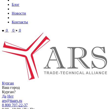
Блог
Новости
Контакты
0
0
0
Курган
Ваш город
Курган?
Да
Нет
ars@ttaars.ru
8 800 707-22-37