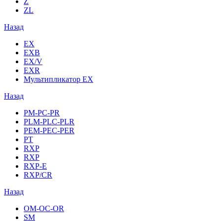
Z
ZL
Назад
EX
EXB
EX/V
EXR
Мультипликатор EX
Назад
PM-PC-PR
PLM-PLC-PLR
PEM-PEC-PER
PT
RXP
RXP
RXP-E
RXP/CR
Назад
OM-OC-OR
SM