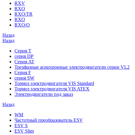
RXV
RXO
RXO/TR
RXO
RXO/O
Назад
Назад
Серия T
серия DP
Серия AT
Трехфазные асинхронные электродвигатели серии VL2
Серия F
серия SW
Тормоз электродвигателя VIS Standard
Тормоз электродвигателя VIS ATEX
Электродвигатели под заказ
Назад
WM
Частотный преобразователь ESV
ESV S
ESV Slim