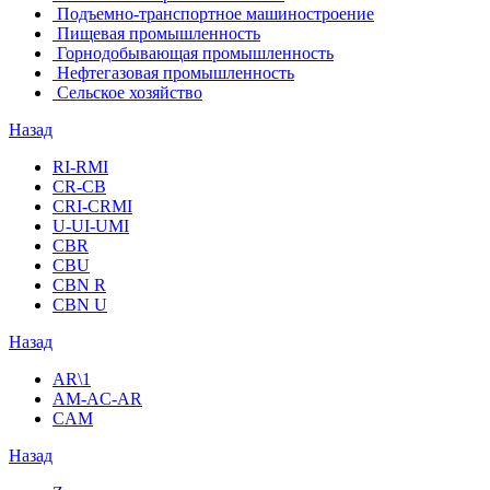
Подъемно-транспортное машиностроение
Пищевая промышленность
Горнодобывающая промышленность
Нефтегазовая промышленность
Сельское хозяйство
Назад
RI-RMI
CR-CB
СRI-СRMI
U-UI-UMI
CBR
CBU
CBN R
CBN U
Назад
AR\1
AM-AC-AR
CAM
Назад