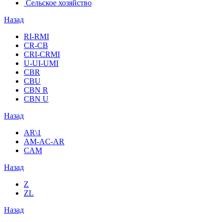
Сельское хозяйство
Назад
RI-RMI
CR-CB
СRI-СRMI
U-UI-UMI
CBR
CBU
CBN R
CBN U
Назад
AR\1
AM-AC-AR
CAM
Назад
Z
ZL
Назад