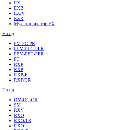
EX
EXB
EX/V
EXR
Мультипликатор EX
Назад
PM-PC-PR
PLM-PLC-PLR
PEM-PEC-PER
PT
RXP
RXP
RXP-E
RXP/CR
Назад
OM-OC-OR
SM
RXV
RXO
RXO/TR
RXO