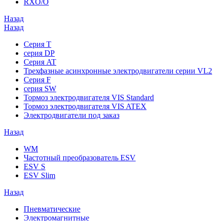
RXO/O
Назад
Назад
Серия T
серия DP
Серия AT
Трехфазные асинхронные электродвигатели серии VL2
Серия F
серия SW
Тормоз электродвигателя VIS Standard
Тормоз электродвигателя VIS ATEX
Электродвигатели под заказ
Назад
WM
Частотный преобразователь ESV
ESV S
ESV Slim
Назад
Пневматические
Электромагнитные